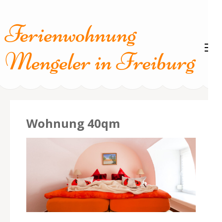
Zum
Inhalt
Ferienwohnung
springen
(Enter
Mengeler in Freiburg
drücken)
Wohnung 40qm