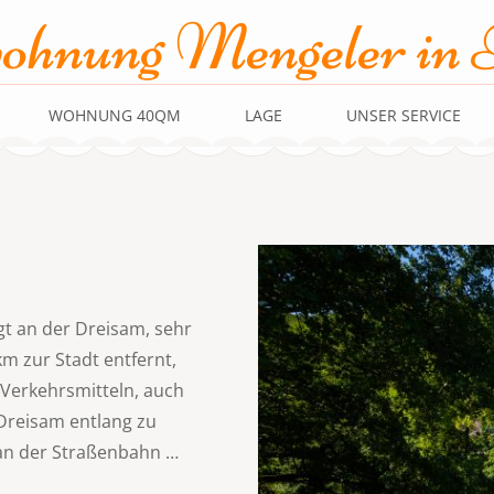
ohnung Mengeler in 
WOHNUNG 40QM
LAGE
UNSER SERVICE
t an der Dreisam, sehr
m zur Stadt entfernt,
 Verkehrsmitteln, auch
Dreisam entlang zu
 an der Straßenbahn …